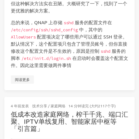
但这种解决方法实在丑陋。大概研究了一下，找到了一个
更优雅的解决方案。
总的来说，QNAP 上存储
服务的配置文件在
sshd
中，其中的
/etc/config/ssh/sshd_config
配置项决定了哪些用户可以通过 SSH 登录。
AllowUsers
默认情况下，这个配置项只包含了管理员账号，但你直接
修改这个配置文件是不生效的，原因是控制
服务的
sshd
脚本
在启动时会覆盖这个配置文
/etc/init.d/login.sh
件。因此这里需要做两件事情
阅读更多
4 年前
发表
技术分享
/
家庭网络
14 分钟读完 (大约2117个字)
低成本改造家庭网络，榨干千兆、端口汇
聚、IPTV单线复用、智能家居中枢等
「引言篇」