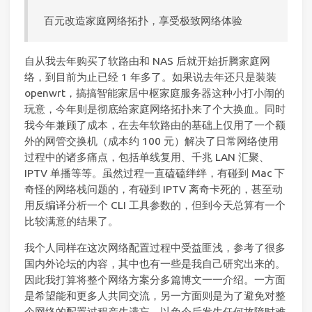
百元改造家庭网络拓扑，享受极致网络体验
自从我去年购买了软路由和 NAS 后就开始折腾家庭网
络，到目前为止已经 1 年多了。如果说去年还只是装装
openwrt，搞搞智能家居中枢家庭服务器这种小打小闹的
玩意，今年则是彻底给家庭网络拓扑来了个大换血。同时
我今年兼顾了成本，在去年软路由的基础上仅用了一个额
外的网管交换机（成本约 100 元）解决了日常网络使用
过程中的诸多痛点，包括单线复用、千兆 LAN 汇聚、
IPTV 单播等等。虽然过程一直磕磕绊绊，有碰到 Mac 下
奇怪的网络栈问题的，有碰到 IPTV 离奇卡死的，甚至动
用反编译分析一个 CLI 工具参数的，但到今天总算有一个
比较满意的结果了。
我个人同样在这次网络配置过程中受益匪浅，参考了很多
国内外论坛的内容，其中也有一些是我自己研究出来的。
因此我打算将整个网络方案分多篇博文一一介绍。一方面
是希望能和更多人共同交流，另一方面则是为了避免对整
个网络的配置过程产生遗忘，以免今后发生任何故障时难